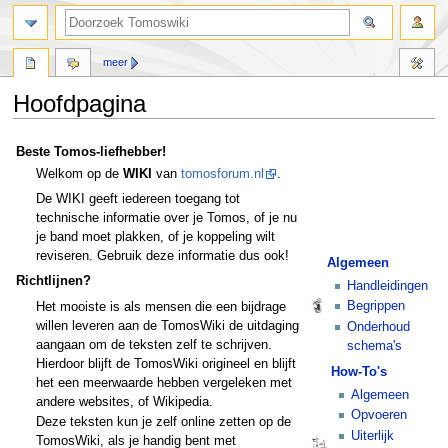
meer
Hoofdpagina
Naar
Naar
Beste Tomos-liefhebber!
navigatie
zoeken
Welkom op de
WIKI
van
tomosforum.nl
.
springen
springen
De WIKI geeft iedereen toegang tot
technische informatie over je Tomos, of je nu
je band moet plakken, of je koppeling wilt
reviseren. Gebruik deze informatie dus ook!
Algemeen
Richtlijnen?
Handleidingen
Begrippen
Het mooiste is als mensen die een bijdrage
willen leveren aan de TomosWiki de uitdaging
Onderhoud
aangaan om de teksten zelf te schrijven.
schema's
Hierdoor blijft de TomosWiki origineel en blijft
How-To's
het een meerwaarde hebben vergeleken met
Algemeen
andere websites, of Wikipedia.
Opvoeren
Deze teksten kun je zelf online zetten op de
Uiterlijk
TomosWiki, als je handig bent met